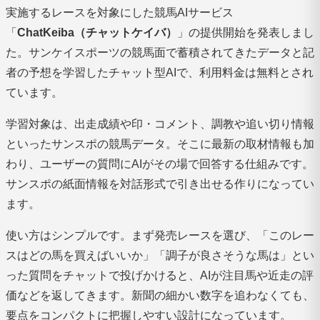
実施するレースを対象にした競馬AIサービス
「
ChatKeiba（チャットケイバ）
」の提供開始を発表しまし
た。サンケイスポーツの競馬面で蓄積されてきたデータと記
者の予想を学習したチャット型AIで、利用料金は無料とされ
ています。
学習対象は、出走成績や印・コメント、調教や追い切り情報
といったサンスポの競馬データ。そこに最新の取材情報も加
わり、ユーザーの質問にAIがその場で回答する仕組みです。
サンスポの紙面情報を対話形式で引き出せる作りになってい
ます。
使い方はシンプルです。まず発売レースを選び、「このレー
スはどの馬を買えばいいか」「調子が良さそうな馬は」とい
った質問をチャットで投げかけると、AIが注目馬や近走の評
価などを返してきます。新聞の細かい数字を追わなくても、
要点をコンパクトに把握しやすい設計になっています。