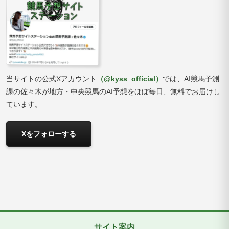
当サイトの公式Xアカウント
（@kyss_official）
では、AI競馬予測
課の佐々木が地方・中央競馬のAI予想をほぼ毎日、無料でお届けし
ています。
Xをフォローする
サイト案内