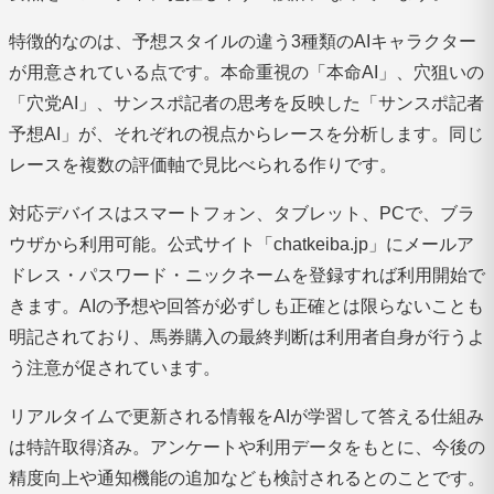
特徴的なのは、予想スタイルの違う3種類のAIキャラクター
が用意されている点です。本命重視の「本命AI」、穴狙いの
「穴党AI」、サンスポ記者の思考を反映した「サンスポ記者
予想AI」が、それぞれの視点からレースを分析します。同じ
レースを複数の評価軸で見比べられる作りです。
対応デバイスはスマートフォン、タブレット、PCで、ブラ
ウザから利用可能。公式サイト「chatkeiba.jp」にメールア
ドレス・パスワード・ニックネームを登録すれば利用開始で
きます。AIの予想や回答が必ずしも正確とは限らないことも
明記されており、馬券購入の最終判断は利用者自身が行うよ
う注意が促されています。
リアルタイムで更新される情報をAIが学習して答える仕組み
は特許取得済み。アンケートや利用データをもとに、今後の
精度向上や通知機能の追加なども検討されるとのことです。