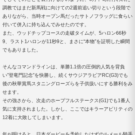
調教ではまだ新馬戦に向けての2週前追い切りという段階で
ありながら、当時オープン馬だったサトノフラッグに食らい
付いて併入に持ち込んでみせたのです。
また、ウッドチップコースの走破タイムが、5ハロン66秒
9、ラスト1ハロンが11秒9と、まさに“本物”を証明した瞬間
でもありました。
そんなコマンドラインは、単勝1.1倍の圧倒的人気を背負
い”登竜門記念”を快勝し、続くサウジアラビアRC(G3)でも
後の秋華賞馬スタニングローズらを子供扱いにする勝利をみ
せます。
その強さから、次走のホープフルステークス(G1)でも1番人
気に支持されました。しかし、ここではキラーアビリティの
12着に大敗してしまいます。
年が明けると、日本ダービーを予約したはずのルメール騎手