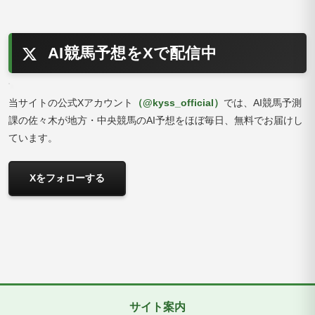
AI競馬予想をXで配信中
当サイトの公式Xアカウント
（@kyss_official）
では、AI競馬予測
課の佐々木が地方・中央競馬のAI予想をほぼ毎日、無料でお届けし
ています。
Xをフォローする
サイト案内