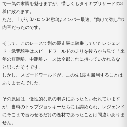
で一気の末脚を魅せますが、惜しくもタイキブリザードの3
着に敗れます。
ただ、上がり3ハロン34秒3はメンバー最速、”負けて強し”の
内容だったのです。
そして、このレースで別の競走馬に騎乗していたレジェン
ド・武豊騎手はスピードワールドの走りを後ろから見て「来
年の短距離、中距離レースは全部これに持っていかれるな」
と思ったそうです。
しかし、スピードワールドが、この先1度も勝利することは
ありませんでした。
その原因は、慢性的な爪の弱さにあったといわれています
が、当時のトップジョッキーたちにも認められ、レジェンド
にそこまで言わせるだけの逸材であったことは間違いありま
せん。