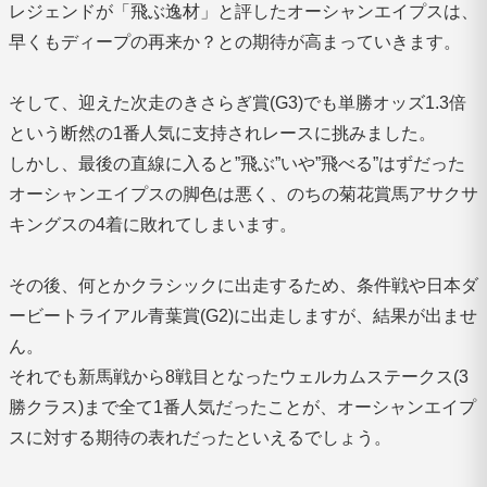
レジェンドが「飛ぶ逸材」と評したオーシャンエイプスは、
早くもディープの再来か？との期待が高まっていきます。
そして、迎えた次走のきさらぎ賞(G3)でも単勝オッズ1.3倍
という断然の1番人気に支持されレースに挑みました。
しかし、最後の直線に入ると”飛ぶ”いや”飛べる”はずだった
オーシャンエイプスの脚色は悪く、のちの菊花賞馬アサクサ
キングスの4着に敗れてしまいます。
その後、何とかクラシックに出走するため、条件戦や日本ダ
ービートライアル青葉賞(G2)に出走しますが、結果が出ませ
ん。
それでも新馬戦から8戦目となったウェルカムステークス(3
勝クラス)まで全て1番人気だったことが、オーシャンエイプ
スに対する期待の表れだったといえるでしょう。