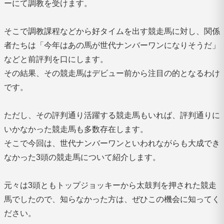
ーにて調教を受けます。
そこで調教課程などから好タイムを出す競走馬に対し、関係
者たちは「今年はあの馬が世代ナンバーワンになりそうだ」
などと前評判を口にします。
その結果、その競走馬はデビュー前から注目の的となるわけ
です。
ただし、その評判通り活躍する競走馬もいれば、評判通りに
いかなかった競走馬も多数存在します。
そこで今回は、世代ナンバーワンといわれながらも大成でき
なかった3頭の競走馬について紹介します。
元々は3頭ともトップジョッキーから太鼓判を押された競走
馬でしたので、知らなかった方は、ぜひこの機会に知ってく
ださい。