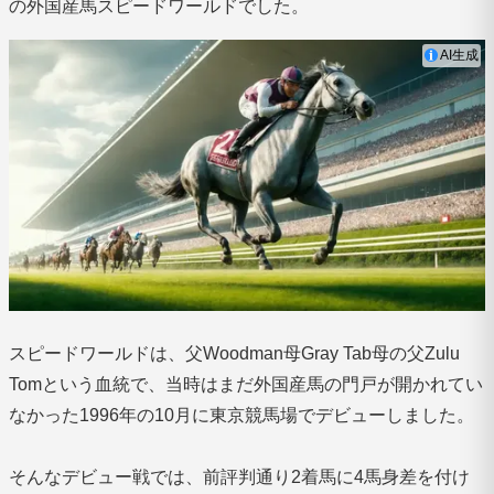
の外国産馬スピードワールドでした。
AI生成
スピードワールドは、父Woodman母Gray Tab母の父Zulu
Tomという血統で、当時はまだ外国産馬の門戸が開かれてい
なかった1996年の10月に東京競馬場でデビューしました。
そんなデビュー戦では、前評判通り2着馬に4馬身差を付け