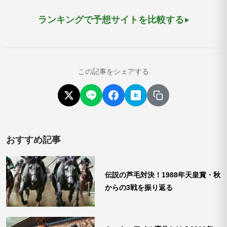
ランキングで予想サイトを比較する
この記事をシェアする
おすすめ記事
伝説の芦毛対決！1988年天皇賞・秋
からの3戦を振り返る