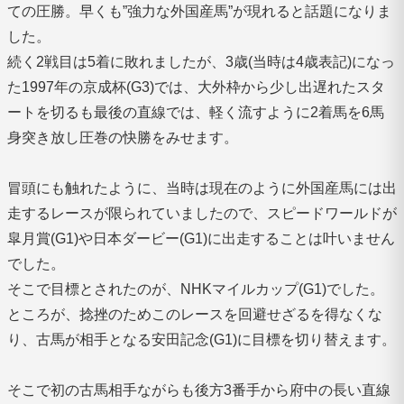
ての圧勝。早くも”強力な外国産馬”が現れると話題になりま
した。
続く2戦目は5着に敗れましたが、3歳(当時は4歳表記)になっ
た1997年の京成杯(G3)では、大外枠から少し出遅れたスタ
ートを切るも最後の直線では、軽く流すように2着馬を6馬
身突き放し圧巻の快勝をみせます。
冒頭にも触れたように、当時は現在のように外国産馬には出
走するレースが限られていましたので、スピードワールドが
皐月賞(G1)や日本ダービー(G1)に出走することは叶いません
でした。
そこで目標とされたのが、NHKマイルカップ(G1)でした。
ところが、捻挫のためこのレースを回避せざるを得なくな
り、古馬が相手となる安田記念(G1)に目標を切り替えます。
そこで初の古馬相手ながらも後方3番手から府中の長い直線