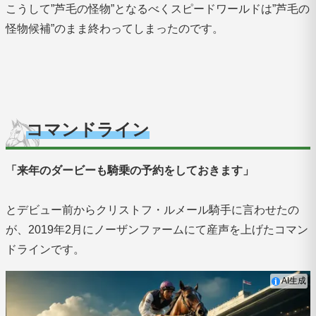
こうして”芦毛の怪物”となるべくスピードワールドは”芦毛の
怪物候補”のまま終わってしまったのです。
コマンドライン
「来年のダービーも騎乗の予約をしておきます」
とデビュー前からクリストフ・ルメール騎手に言わせたの
が、2019年2月にノーザンファームにて産声を上げたコマン
ドラインです。
AI生成