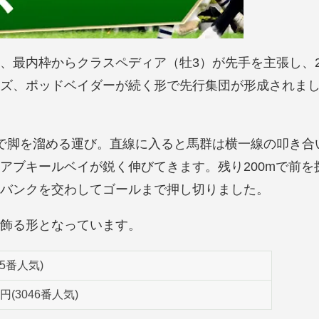
、最内枠からクラスペディア（牡3）が先手を主張し、
ズ、ポッドベイダーが続く形で先行集団が形成されま
で脚を溜める運び。直線に入ると馬群は横一線の叩き合
アブキールベイが鋭く伸びてきます。残り200mで前を
バンクを交わしてゴールまで押し切りました。
飾る形となっています。
(15番人気)
20円(3046番人気)