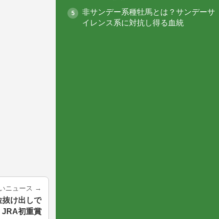
非サンデー系種牡馬とは？サンデーサ
イレンス系に対抗し得る血統
古いニュース
→
位抜け出しで
JRA初重賞