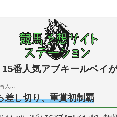
15番人気アブキールベイが
3で差し切り
ら差し切り、重賞初制覇
I）が行われ、15番人気の
アブキールベイ
（牝3、岩田