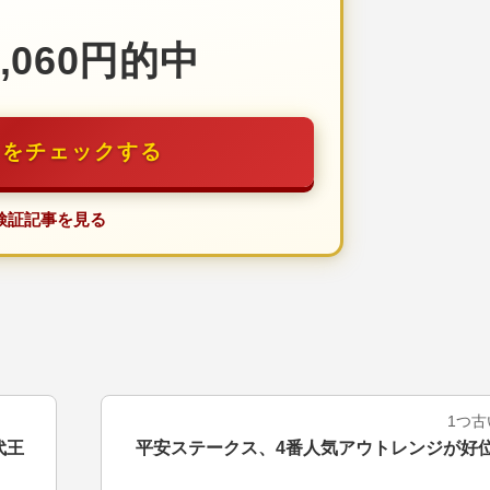
9,060円的中
トをチェックする
検証記事を見る
1つ
代王
平安ステークス、4番人気アウトレンジが好