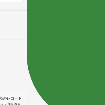
秒5のレコード
ュを3馬身制