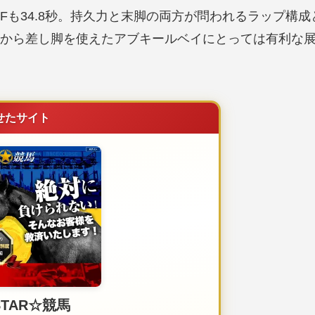
り3Fも34.8秒。持久力と末脚の両方が問われるラップ構成
から差し脚を使えたアブキールベイにとっては有利な
せたサイト
STAR☆競馬