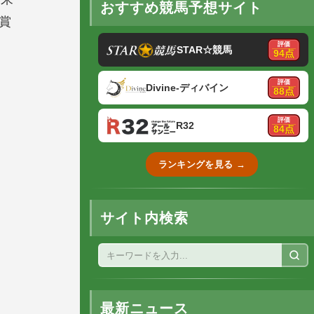
おすすめ競馬予想サイト
賞
評価
STAR☆競馬
94点
評価
Divine-ディバイン
88点
評価
R32
84点
ランキングを見る →
サイト内検索
最新ニュース