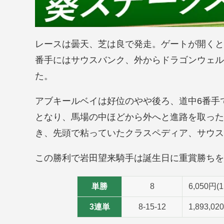
レースは曇天、芝は良で発走。ゲートが開くと
番手にはサウスバンク、外からドラゴンウェル
た。
アブキールベイは好位のやや後ろ、道中6番手
となり、馬場の中ほどから外へと進路を取った
き、先頭で粘っていたクラスペディア、サウス
この勝利で岩田望来騎手は誕生日に重賞勝ちを
単勝
8
6,050円
3連単
8-15-12
1,893,0