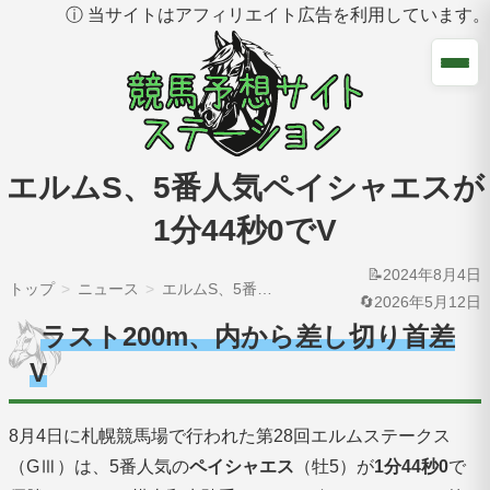
ⓘ 当サイトはアフィリエイト広告を利用しています。
エルムS、5番人気ペイシャエスが
1分44秒0でV
📝2024年8月4日
トップ
ニュース
エルムS、5番人気ペイシャエスが1分44秒0でV
🔄2026年5月12日
ラスト200m、内から差し切り首差
V
8月4日に札幌競馬場で行われた第28回エルムステークス
（GⅢ）は、5番人気の
ペイシャエス
（牡5）が
1分44秒0
で