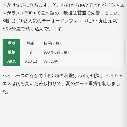
をかけ先頭に立ちます。そこへ内から伸びてきたペイシャエ
スがラスト200mで差を詰め、最後は
首差
で先着しました。
3着には10番人気のテーオードレフォン（牡5・丸山元気）
が0秒3差で粘り込んでいます。
券種
馬番
払戻(人気)
単勝
9
980円(5番人気)
3連単
9-10-12
86,710円
ハイペースのなかで上位3頭の着差はわずか0秒3。ペイシャ
エスは内を突いた差し切りで、夏のダート重賞を制しまし
た。