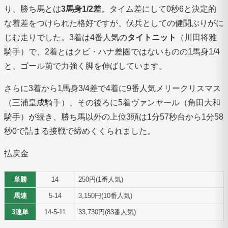
り、勝ち馬とは
3馬身1/2差
。タイム差にして0秒6と決定的
な着差をつけられた格好ですが、伏兵としての健闘ぶりがに
じむ走りでした。3着は4番人気の
タイトニット
（川田将雅
騎手）で、2着とはクビ・ハナ差圏ではないものの1馬身1/4
と、ゴール前で力強く脚を伸ばしています。
さらに3着から1馬身3/4差で4着に9番人気メリークリスマス
（三浦皇成騎手）、その後ろに5着ヴァンヤール（角田大和
騎手）が続き、勝ち馬以外の上位3頭は1分57秒台から1分58
秒0で詰まる接戦で締めくくられました。
払戻金
単勝
14
250円(1番人気)
馬連
5-14
3,150円(10番人気)
3連単
14-5-11
33,730円(83番人気)