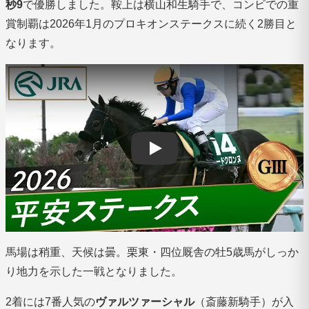
秒9
で優勝しました。鞍上は横山和生騎手で、コンビでの重
賞制覇は2026年1月のプロキオンステークスに続く2勝目と
なります。
YouTube video player
馬場は稍重、天候は曇。栗東・四位厩舎の牡5歳馬がしっか
り地力を示した一戦となりました。
2着には7番人気の
ヴァルツァーシャル
（斎藤新騎手）が入