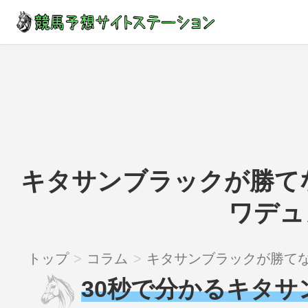
キタサンブラックが勝て
ワデュ
トップ
コラム
キタサンブラックが勝てなかった宝塚記念を産駒イクイノックスが制覇、クロワデュノールは2着で父の忘
30秒で分かるキタ