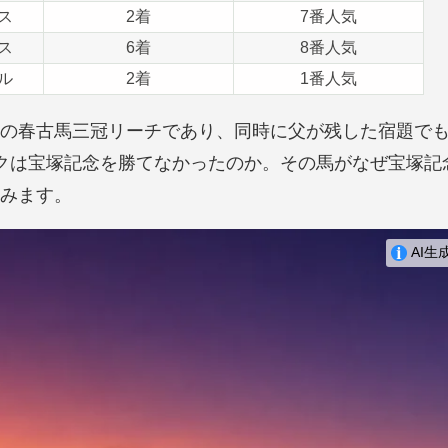
ス
2着
7番人気
ス
6着
8番人気
ル
2着
1番人気
の春古馬三冠リーチであり、同時に父が残した宿題で
クは宝塚記念を勝てなかったのか。その馬がなぜ宝塚記
みます。
AI生