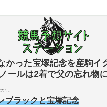
なかった宝塚記念を産駒イ
ノールは2着で父の忘れ物
れ物に届かず
サンブラックと宝塚記念