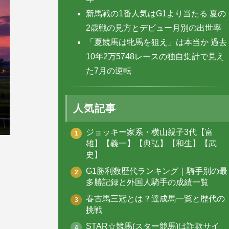
新馬戦の1番人気はG1より当たる 夏の
2歳戦の見方とデビュー月別の出世率
「夏競馬は牝馬を狙え」は本当か 過去
10年2万5748レースの独自集計で見え
た7月の逆転
人気記事
ジョッキー家系・横山親子3代【富
雄】【義一】【典弘】【和生】【武
史】
G1勝利数歴代ランキング｜騎手別の最
多勝記録と外国人騎手の成績一覧
春古馬三冠とは？達成馬一覧と歴代の
挑戦
STAR☆競馬(スター競馬)は詐欺サイ