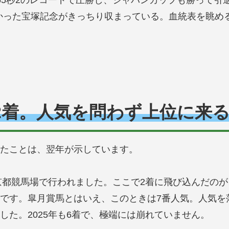
55秒2のレコードで圧勝し、ジャパンカップも勝って引
かった宝塚記念がきっちり収まっている。血統表を眺め
2着。人気を問わず上位に来
たことは、翌年が示しています。
京都競馬場で行われました。ここで2着に飛び込んだのが
です。皐月賞馬とはいえ、このときは7番人気。人気を
た。2025年も6着で、極端には崩れていません。