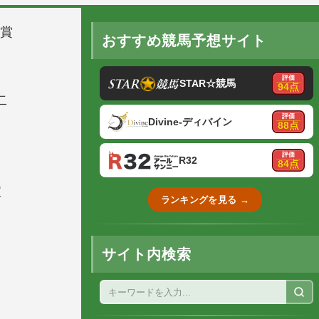
賞
おすすめ競馬予想サイト
評価
STAR☆競馬
94点
二
評価
Divine-ディバイン
88点
評価
R32
84点
宝
ランキングを見る →
サイト内検索