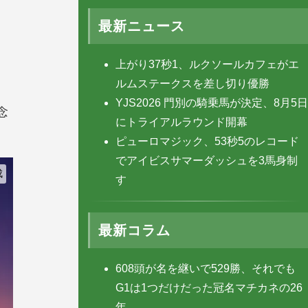
最新ニュース
上がり37秒1、ルクソールカフェがエ
ルムステークスを差し切り優勝
も
YJS2026 門別の騎乗馬が決定、8月5日
念
にトライアルラウンド開幕
ピューロマジック、53秒5のレコード
でアイビスサマーダッシュを3馬身制
成
す
最新コラム
608頭が名を継いで529勝、それでも
G1は1つだけだった冠名マチカネの26
年