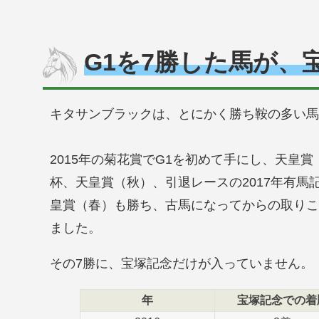
G1を7勝した馬が、
キタサンブラックは、とにかく勝ち鞍の多い馬
2015年の菊花賞でG1を初めて手にし、天皇賞
杯、天皇賞（秋）、引退レースの2017年有馬記念
皇賞（春）も勝ち、古馬になってからの取りこ
ました。
その7勝に、宝塚記念だけが入っていません。
年
宝塚記念での着