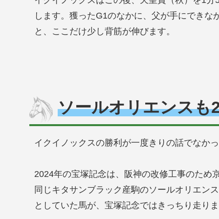
イクイノックスはこの後、天皇賞（秋）を1分
します。獲ったG1のなかに、父が手にできな
と、ここだけ少し背筋が伸びます。
ソールオリエンスも
イクイノックスの勝利が一度きりの話でなかっ
2024年の宝塚記念は、阪神の改修工事のため
同じキタサンブラック産駒のソールオリエンス
としていた馬が、宝塚記念ではきっちり走りまし