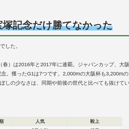
宝塚記念だけ勝てなかった
でした。
（春）は2016年と2017年に連覇。ジャパンカップ、大
。獲ったG1は7つです。2,000mの大阪杯も3,200m
ぼしの少なさは、同期や前後の世代と比べても抜けて
順
人気
鞍上