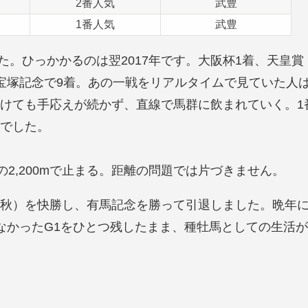
2番人気
武豊
1番人気
武豊
た。ひっかかるのは翌2017年です。大阪杯1着、天皇賞
宝塚記念で9着。あの一戦をリアルタイムで見ていた人
けても手応えが続かず、直線で馬群に飲まれていく。1
でした。
中間の2,200mで止まる。距離の問題では片づきません。
秋）を快勝し、有馬記念を勝って引退しました。晩年
なかったG1をひとつ残したまま、種牡馬としての生活が