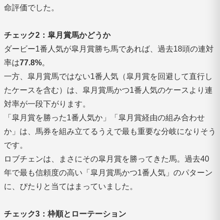
命評価でした。
チェック2：皐月賞馬かどうか
ダービー1番人気が皐月賞勝ち馬であれば、過去18頭の連対
率は
77.8%
。
一方、皐月賞馬ではない1番人気（皐月賞を回避して直行し
たケースを含む）は、皐月賞馬かつ1番人気のケースより連
対率が一段下がります。
「皐月賞を勝った1番人気か」「皐月賞経由の組み合わせ
か」は、馬券を組み立てるうえで最も重要な分岐になりそう
です。
ロブチェンは、まさにその皐月賞を勝ってきた馬。過去40
年で最も信頼度の高い「皐月賞馬かつ1番人気」のパターン
に、ぴたりと当てはまっていました。
チェック3：枠順とローテーション