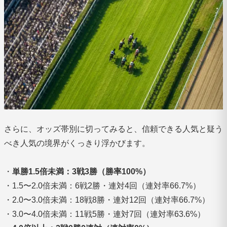
さらに、オッズ帯別に切ってみると、信頼できる人気と疑う
べき人気の境界がくっきり浮かびます。
・
単勝1.5倍未満：3戦3勝（勝率100%）
・1.5〜2.0倍未満：6戦2勝・連対4回（連対率66.7%）
・2.0〜3.0倍未満：18戦8勝・連対12回（連対率66.7%）
・3.0〜4.0倍未満：11戦5勝・連対7回（連対率63.6%）