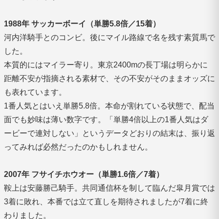
1988年 サッカーボーイ（単勝5.8倍／15着）
河内洋騎手とのコンビ。後にマイル路線で名を残す素質馬で
した。
本質的にはマイラー寄り。東京2400mの長丁場は明らかに
距離不安が指摘される素材で、その不安がそのままオッズに
も表れています。
1番人気とはいえ単勝5.8倍。本命が割れている状態で、配当
面でも妙味は薄い数字です。「単勝4倍以上の1番人気はダ
ービーで連対しない」というデータどおりの結末は、振り返
ってみれば必然だったのかもしれません。
2007年 フサイチホウオー（単勝1.6倍／7着）
鞍上は安藤勝己騎手。共同通信杯を制して臨んだ皐月賞では
3着に敗れ、本番では立て直しを期待されましたが7着に終
わりました。