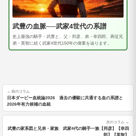
武豊の血脈──武家4世代の系譜
史上最強の騎手・武豊と、父・邦彦、弟・幸四郎、再従兄
弟・英智に続く武家4世代150年の偉業を辿ります。
←
前のコラム
日本ダービー血統論2026 過去の優駿に共通する血の系譜と
2026年有力候補の血統
次のコラム
→
武豊の家系図と兄弟・家族 武家4代の騎手一族【邦彦】【幸四
郎】【英智】