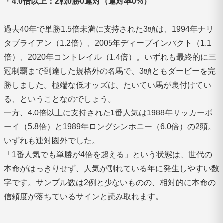
・
4.0倍以上：2戦0勝0連対（連対率0%）
過去40年で単勝1.5倍未満に支持された3頭は、1994年ナリ
タブライアン（1.2倍）、2005年ディープインパクト（1.1
倍）、2020年コントレイル（1.4倍）。いずれも最終的に三
冠制覇まで到達した規格外の名馬で、3頭ともダービーを完
勝しました。極端な低オッズは、たいてい馬が裏付けてい
る、ということなのでしょう。
一方、4.0倍以上に支持された1番人気は1988年サッカーボ
ーイ（5.8倍）と1989年ロングシンホニー（6.0倍）の2頭。
いずれも連対圏外でした。
「1番人気でも単勝が4倍を超える」という状態は、世代の
本命がはっきりせず、人気が割れている年に発生しやすい数
字です。サンプル数は2例と少ないものの、相対的に本命の
信頼度が落ちているサインと読み取れます。