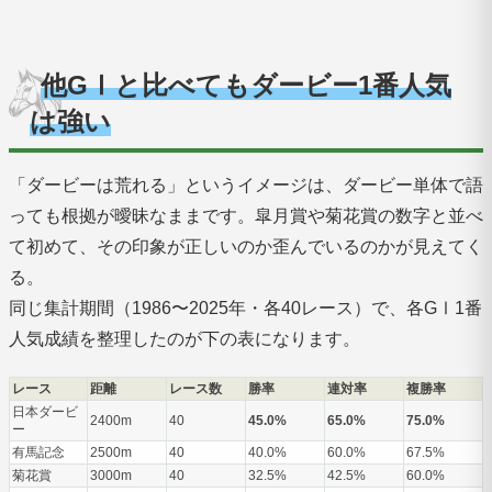
他GⅠと比べてもダービー1番人気
は強い
「ダービーは荒れる」というイメージは、ダービー単体で語
っても根拠が曖昧なままです。皐月賞や菊花賞の数字と並べ
て初めて、その印象が正しいのか歪んでいるのかが見えてく
る。
同じ集計期間（1986〜2025年・各40レース）で、各GⅠ1番
人気成績を整理したのが下の表になります。
レース
距離
レース数
勝率
連対率
複勝率
日本ダービ
2400m
40
45.0%
65.0%
75.0%
ー
有馬記念
2500m
40
40.0%
60.0%
67.5%
菊花賞
3000m
40
32.5%
42.5%
60.0%