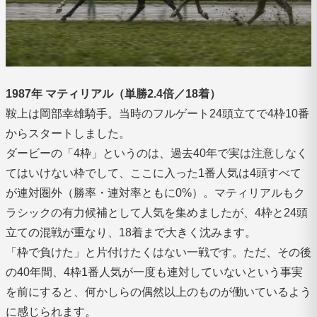
1987年 マティリアル（単勝2.4倍／18着）
鞍上は岡部幸雄騎手。当時のフルゲート24頭立てで4枠10番
からスタートしました。
ダービーの「4枠」というのは、過去40年で実は注意しなく
てはいけない枠でして、ここに入った1番人気は4頭すべて
が連対圏外（勝率・連対率ともに0%）。マティリアルもク
ラシックの有力候補として人気を集めましたが、4枠と24頭
立ての混戦が重なり、18着まで大きく沈みます。
「枠で負けた」と片付けたくはない一戦です。ただ、その後
の40年間、4枠1番人気が一度も連対していないという事実
を前にすると、何かしらの偶然以上のものが働いているよう
に感じられます。