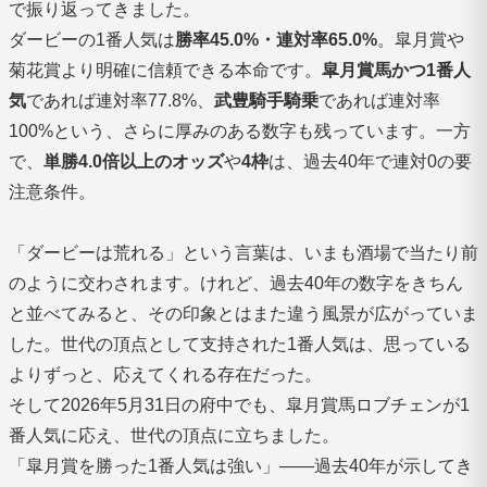
で振り返ってきました。
ダービーの1番人気は
勝率45.0%・連対率65.0%
。皐月賞や
菊花賞より明確に信頼できる本命です。
皐月賞馬かつ1番人
気
であれば連対率77.8%、
武豊騎手騎乗
であれば連対率
100%という、さらに厚みのある数字も残っています。一方
で、
単勝4.0倍以上のオッズ
や
4枠
は、過去40年で連対0の要
注意条件。
「ダービーは荒れる」という言葉は、いまも酒場で当たり前
のように交わされます。けれど、過去40年の数字をきちん
と並べてみると、その印象とはまた違う風景が広がっていま
した。世代の頂点として支持された1番人気は、思っている
よりずっと、応えてくれる存在だった。
そして2026年5月31日の府中でも、皐月賞馬ロブチェンが1
番人気に応え、世代の頂点に立ちました。
「皐月賞を勝った1番人気は強い」――過去40年が示してき