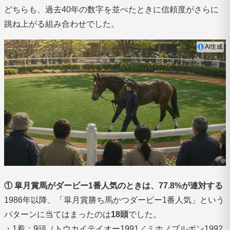
どちらも、過去40年の数字を並べたときに信頼度がさらに
跳ね上がる組み合わせでした。
AI生成
① 皐月賞馬がダービー1番人気のときは、77.8%が連対する
1986年以降、「皐月賞勝ち馬かつダービー1番人気」という
パターンに当てはまったのは
18頭
でした。
・1着：9頭（トウカイテイオー1991／ミホノブルボン1992