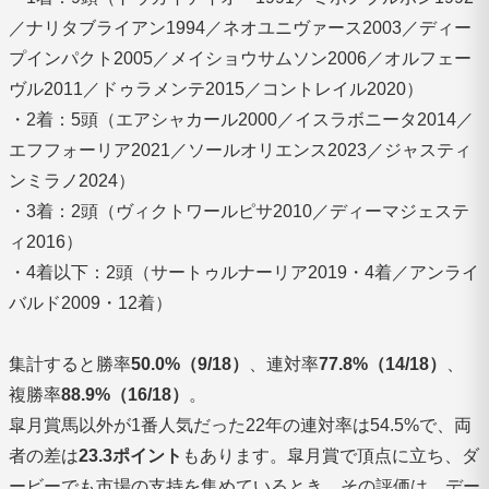
／ナリタブライアン1994／ネオユニヴァース2003／ディー
プインパクト2005／メイショウサムソン2006／オルフェー
ヴル2011／ドゥラメンテ2015／コントレイル2020）
・2着：5頭（エアシャカール2000／イスラボニータ2014／
エフフォーリア2021／ソールオリエンス2023／ジャスティ
ンミラノ2024）
・3着：2頭（ヴィクトワールピサ2010／ディーマジェステ
ィ2016）
・4着以下：2頭（サートゥルナーリア2019・4着／アンライ
バルド2009・12着）
集計すると勝率
50.0%（9/18）
、連対率
77.8%（14/18）
、
複勝率
88.9%（16/18）
。
皐月賞馬以外が1番人気だった22年の連対率は54.5%で、両
者の差は
23.3ポイント
もあります。皐月賞で頂点に立ち、ダ
ービーでも市場の支持を集めているとき。その評価は、デー