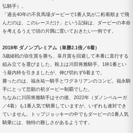
弘騎手）。
「過去40年の不良馬場ダービーで1番人気が二桁着順まで飛
んだのは、このレースだけ」という記録は、ダービーの本命
を考えるうえで頭の片隅に置いておきたい一例です。
2018年 ダノンプレミアム（単勝2.1倍／6着）
3歳緒戦の弥生賞を勝ち、皐月賞を回避して本番に直行する
組み立てを選びました。鞍上は川田将雅騎手。1枠1番とい
う最内枠を引きましたが、伸び切れず6着まで。
勝ったのは、福永祐一騎手とワグネリアンのコンビ。福永騎
手にとって悲願の初ダービー制覇でした。
ちなみに川田将雅騎手はその後、2022年（ダノンベルーガ
／4着）も1番人気で騎乗していますが、いずれも連対でき
ていません。トップジョッキーの中でもダービーの1番人気
騎乗には、独特の難しさがあるようです。