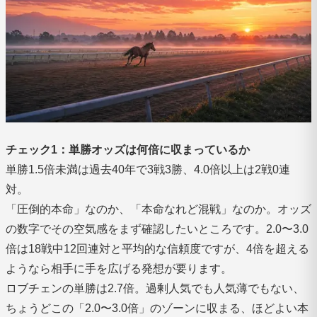
チェック1：単勝オッズは何倍に収まっているか
単勝1.5倍未満は過去40年で3戦3勝、4.0倍以上は2戦0連
対。
「圧倒的本命」なのか、「本命なれど混戦」なのか。オッズ
の数字でその空気感をまず確認したいところです。2.0〜3.0
倍は18戦中12回連対と平均的な信頼度ですが、4倍を超える
ようなら相手に手を広げる発想が要ります。
ロブチェンの単勝は2.7倍。過剰人気でも人気薄でもない、
ちょうどこの「2.0〜3.0倍」のゾーンに収まる、ほどよい本