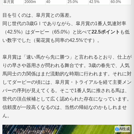
皐月賞
2000m
40
25.0%
42.5%
60.0%
目を引くのは、皐月賞との落差。
同じ世代の3歳GⅠでありながら、皐月賞の1番人気連対率
（42.5%）はダービー（65.0%）と比べて
22.5ポイント
も低
い数字でした（菊花賞も同率の42.5%です）。
皐月賞は「速い馬から先に勝つ」と言われるとおり、仕上が
りの早さや器用さが問われる舞台です。3歳の春先で、人気
馬同士の力関係はまだ流動的な時期に行われます。それに対
してダービーの頃には、皐月賞・トライアルを経て主要メン
バーの序列が見えてくる。そこで1番人気に推される馬は、
世代の頂点候補として広く認められた存在になっています。
信頼度が一段高くなるのは、当然の帰結なのかもしれませ
ん。
AI生成