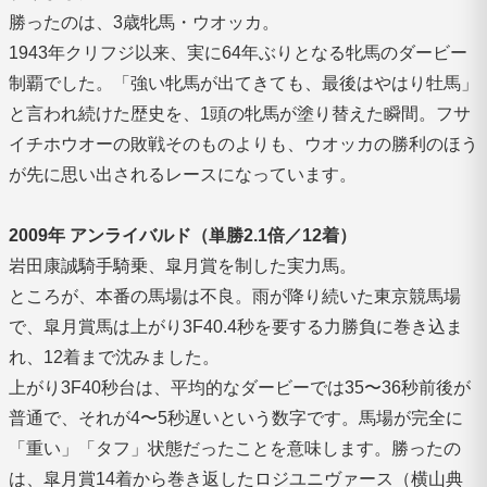
勝ったのは、3歳牝馬・ウオッカ。
1943年クリフジ以来、実に64年ぶりとなる牝馬のダービー
制覇でした。「強い牝馬が出てきても、最後はやはり牡馬」
と言われ続けた歴史を、1頭の牝馬が塗り替えた瞬間。フサ
イチホウオーの敗戦そのものよりも、ウオッカの勝利のほう
が先に思い出されるレースになっています。
2009年 アンライバルド（単勝2.1倍／12着）
岩田康誠騎手騎乗、皐月賞を制した実力馬。
ところが、本番の馬場は不良。雨が降り続いた東京競馬場
で、皐月賞馬は上がり3F40.4秒を要する力勝負に巻き込ま
れ、12着まで沈みました。
上がり3F40秒台は、平均的なダービーでは35〜36秒前後が
普通で、それが4〜5秒遅いという数字です。馬場が完全に
「重い」「タフ」状態だったことを意味します。勝ったの
は、皐月賞14着から巻き返したロジユニヴァース（横山典