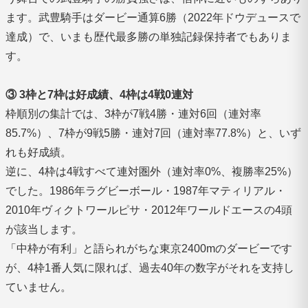
ます。武豊騎手はダービー通算6勝（2022年ドウデュースで
達成）で、いまも歴代最多勝の単独記録保持者でもありま
す。
③ 3枠と7枠は好成績、4枠は4戦0連対
枠順別の集計では、3枠が7戦4勝・連対6回（連対率
85.7%）、7枠が9戦5勝・連対7回（連対率77.8%）と、いず
れも好成績。
逆に、4枠は4戦すべて連対圏外（連対率0%、複勝率25%）
でした。1986年ラグビーボール・1987年マティリアル・
2010年ヴィクトワールピサ・2012年ワールドエースの4頭
が該当します。
「中枠が有利」と語られがちな東京2400mのダービーです
が、4枠1番人気に限れば、過去40年の数字がそれを支持し
ていません。