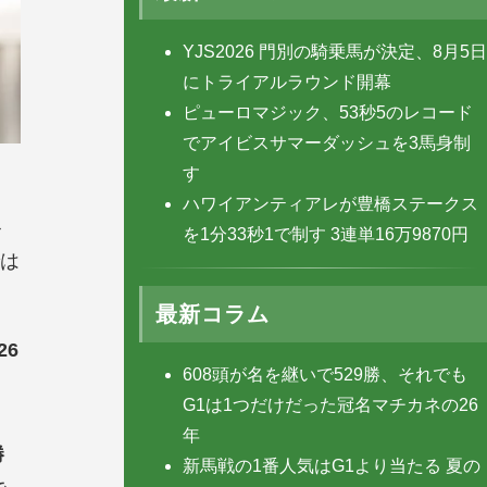
YJS2026 門別の騎乗馬が決定、8月5日
にトライアルラウンド開幕
ピューロマジック、53秒5のレコード
でアイビスサマーダッシュを3馬身制
す
し
ハワイアンティアレが豊橋ステークス
界
を1分33秒1で制す 3連単16万9870円
は
最新コラム
26
608頭が名を継いで529勝、それでも
G1は1つだけだった冠名マチカネの26
年
勝
新馬戦の1番人気はG1より当たる 夏の