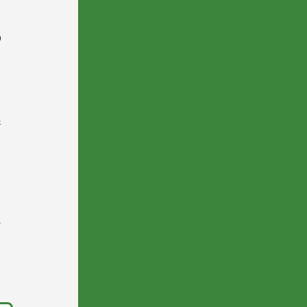
の
え
う
着
、
ち
け
、