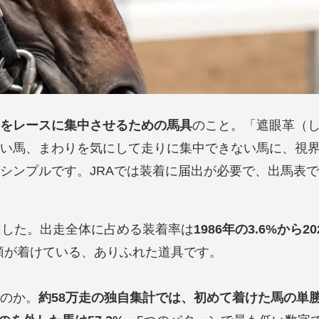
をレースに集中させるための馬具
のこと。「遮眼革（
い馬、まわりを気にして走りに集中できない馬に、視
シンプルです。JRAでは装着に届出が必要で、出馬表で
ました。出走全体に占める装着率は
1986年の3.6%から20
頭が着けている、ありふれた道具です。
のか。
約58万走の独自集計では、初めて着けた馬の単