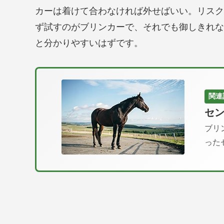
カーは着けて合わなければ外せばいい。リスク
ず試すのがブリンカーで、それでも御しきれな
と分かりやすいはずです。
関連
セン
ブリ
った