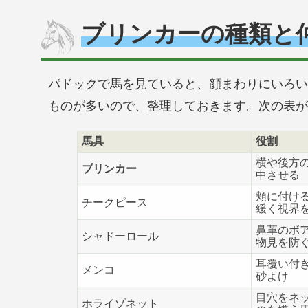
ブリンカーの種類と
パドックで馬を見ていると、顔まわりにいろい
ものが多いので、整理しておきます。次の表が
馬具
役割
横や後方
ブリンカー
中させる
頬に付け
チークピース
緩く視界
鼻革のボ
シャドーロール
物見を防
耳覆い付
メンコ
砂よけ
目穴をネ
ホライゾネット