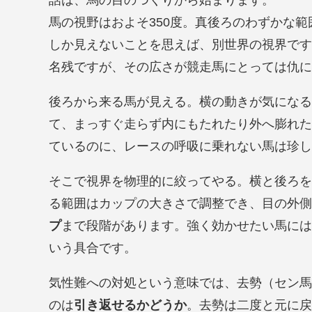
話は、馬の目のつくりから始まります。
馬の視野はおよそ350度。真後ろのわずかな範
しか見えないことを思えば、別世界の視界です
名残ですが、その広さが競走馬にとっては仇に
後ろから来る馬が見える。横の動きが気になる
て、まっすぐ走らず内にもたれたり外へ膨れた
ているのに、レースの呼吸に乗れない馬は珍し
そこで視界を物理的に絞ってやる。横と後ろを
る範囲はカップの大きさで調整でき、目の外側
プ
まで段階があります。強く効かせたい馬には
いう具合です。
気性難への対処という意味では、去勢（セン馬
のは
引き返せるかどうか
。去勢は二度と元に戻