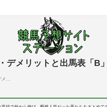
・デメリットと出馬表「B」
走で検証
中の直線で外から伸び、断然人気だった馬たちをまとめて