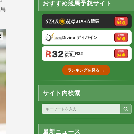
おすすめ競馬予想サイト
の馬
評価
STAR☆競馬
94点
評価
成
Divine-ディバイン
88点
評価
R32
84点
ランキングを見る →
サイト内検索
最新ニュース