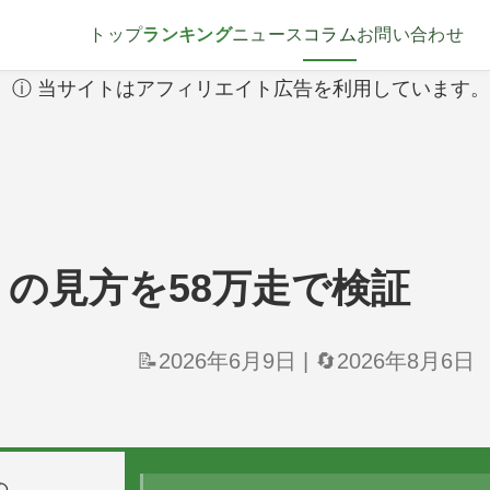
トップ
ランキング
ニュース
コラム
お問い合わせ
ⓘ 当サイトはアフィリエイト広告を利用しています。
の見方を58万走で検証
📝2026年6月9日
|
🔄2026年8月6日
の